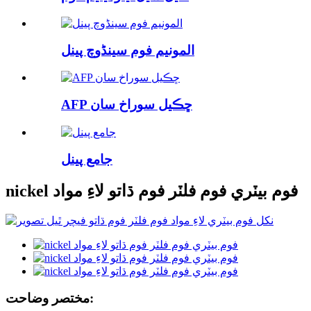
المونيم فوم سینڈوچ پينل
AFP ڇڪيل سوراخ سان
جامع پينل
nickel فوم بيٽري فوم فلٽر فوم ڌاتو لاءِ مواد
مختصر وضاحت: