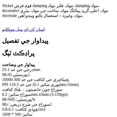
Nickel فوم فرش damping مواد، فلٽر مواد، damping مواد،
decorative مواد، اعلي-گريڊ پيڪنگ مواد، ساخت جي مواد، بيٽري
electrode مواد، وغيره ۾ استعمال ڪيو ويندو آهي.
اسان کي اي ميل موڪليو
پيداوار جي تفصيل
پراڊڪٽ ٽيگ
پيداوار جي وضاحت
درجي جي حد 1-25mm.
پورسيٽي 95-98٪.
مٿاڇري جي کثافت جي حد 300-10000g.
PPI جي حد 5-110 (پوري سائيز 0.1mm-10mm)
سوراخ جون خاصيتون ۽ بلڪ کثافت
سوراخ سائيز: 0.1mm-10mm (5-130ppi)
پورسيٽي: 95%-98%
سوراخ جي شرح ذريعي: ≥98٪
وڏي کثافت: 0.1-0.8g/cm3
سائيز: 500 * 1000