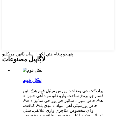
پنهنجو پيغام هتي لکو ۽ اسان ڏانهن موڪليو
لاڳاپيل مصنوعات
نڪل فوم
پراڊڪٽ جي وضاحت پورس ميٽيل فوم هڪ نئين
قسم جو ٻرندڙ ساخت وارو ڌاتو مواد آهي جنهن ۾
هڪ خاص نمبر ۽ سائيز جي پور جي سائيز ۽ هڪ
خاص پورسيٽي آهي. مواد ۾ ننڍي بلڪ کثافت،
وڏي مخصوص مٿاڇري واري علائقي، سٺي
توانائي جذب، اعلي مخصوص طاقت ۽ مخصوص