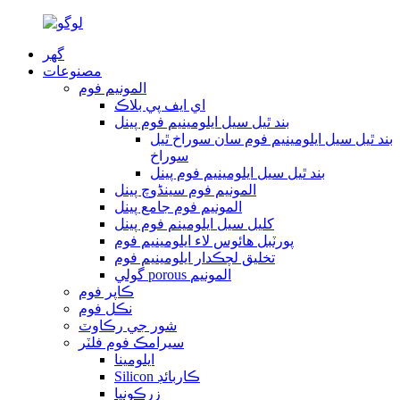
گهر
مصنوعات
المونيم فوم
اي ايف پي بلاڪ
بند ٿيل سيل ايلومينيم فوم پينل
بند ٿيل سيل ايلومينيم فوم سان سوراخ ٿيل
سوراخ
بند ٿيل سيل ايلومينيم فوم پينل
المونيم فوم سینڈوچ پينل
المونيم فوم جامع پينل
کليل سيل ايلومينم فوم پينل
پورٽبل هائوس لاء ايلومينيم فوم
تخليق لچڪدار ايلومينيم فوم
گولي porous المونيم
ڪاپر فوم
نڪل فوم
شور جي رڪاوٽ
سيرامڪ فوم فلٽر
ايلومينا
Silicon ڪاربائڊ
زرڪونيا