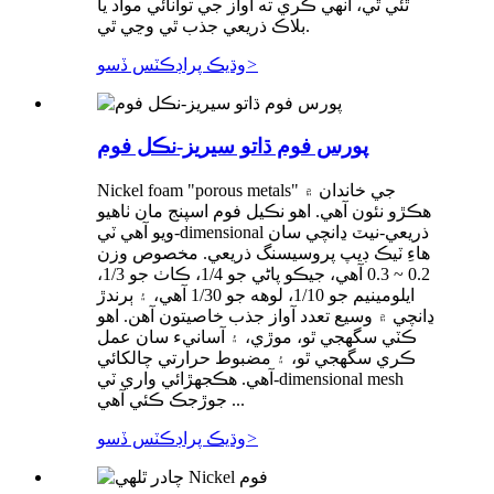
ٿئي ٿي، انهي ڪري ته آواز جي توانائي مواد يا
بلاڪ ذريعي جذب ٿي وڃي ٿي.
>
وڌيڪ پراڊڪٽس ڏسو
پورس فوم ڌاتو سيريز-نڪل فوم
Nickel foam "porous metals" جي خاندان ۾
ھڪڙو نئون آھي. اهو نڪيل فوم اسپنج مان ٺاهيو
ويو آهي ٽي-dimensional ذريعي-نيٽ ڍانچي سان
هاءِ ٽيڪ ڊيپ پروسيسنگ ذريعي. مخصوص وزن
0.2 ~ 0.3 آهي، جيڪو پاڻي جو 1/4، ڪاٺ جو 1/3،
ايلومينيم جو 1/10، لوهه جو 1/30 آهي، ۽ ٻرندڙ
ڍانچي ۾ وسيع تعدد آواز جذب خاصيتون آهن. اهو
ڪٽي سگهجي ٿو، موڙي، ۽ آسانيء سان عمل
ڪري سگهجي ٿو، ۽ مضبوط حرارتي چالکائي
آهي. هڪجهڙائي واري ٽي-dimensional mesh
جوڙجڪ ڪئي آهي ...
>
وڌيڪ پراڊڪٽس ڏسو