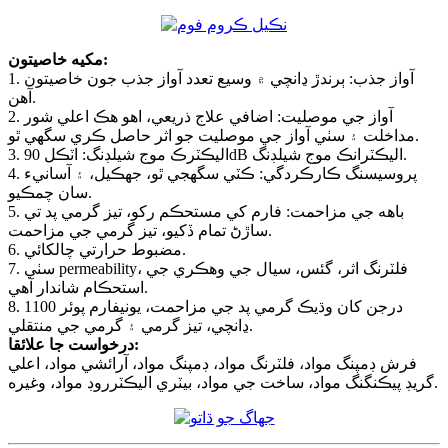
مکيه خاصيتون:
1. آواز جذب: ٻرندڙ ڍانچي ۾ وسيع تعدد آواز جذب جون خاصيتون
آهن.
2. آواز جي موصليت: اضافي علاج ذريعي، اهو هڪ اعلي شور
مداخلت ۽ سٺي آواز جي موصليت جو اثر حاصل ڪري سگهي ٿو.
3. اليڪٽرڪ موج شيلڊنگ: اٽڪل 90dB اليڪٽرانڪ موج شيلڊنگ.
4. پروسيسنگ ڪارڪردگي: ڪٽي سگھجي ٿو، جھڪيل، ۽ آسانيء
سان چمڪيو.
5. باهه جي مزاحمت: فارم کي مستحڪم رکو، تيز گرمي پد تي
ساڙڻ تمام ڏکيو، تيز گرمي جي مزاحمت.
6. مضبوط حرارتي چالکائي.
7. سٺي permeability، فلٽرنگ اثر، گئس، سيال جي وهڪري جي
استحڪام شاندار آهي.
8. 1100 درجن کان وڌيڪ گرمي پد جي مزاحمت، يونيفارم پوئر
ڍانچي، تيز گرمي ۽ گرمي جي منتقلي.
درخواست جا علائقا:
فرش ڊمپنگ مواد، فلٽرنگ مواد، ڊمپنگ مواد، آرائشي مواد، اعلي
گريڊ پيڪنگنگ مواد، ساخت جي مواد، بيٽري اليڪٽرروڊ مواد، وغيره.