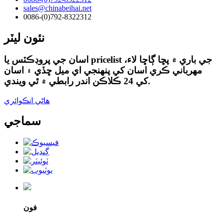
sales@chinabeihai.net
0086-(0)792-8322312
نئون ليٽر
اسان جي پروڊڪٽس يا pricelist جي باري ۾ پڇا ڳاڇا لاء،
مهرباني ڪري اسان کي پنهنجي اي ميل ڇڏي ۽ اسان
کي 24 ڪلاڪن اندر رابطي ۾ ٿي ويندي.
هاڻي انڪوائري
سماجي
فون