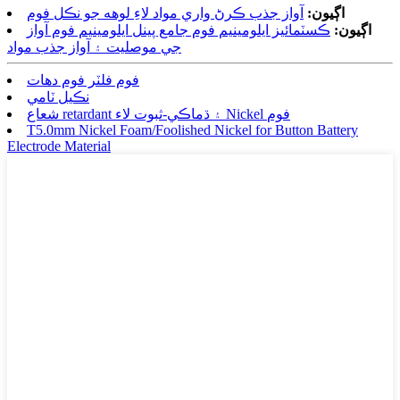
اڳيون:
آواز جذب ڪرڻ واري مواد لاءِ لوهه جو نڪل فوم
اڳيون:
ڪسٽمائيز ايلومينيم فوم جامع پينل ايلومينيم فوم آواز
جي موصليت ۽ آواز جذب مواد
فوم فلٽر فوم دھات
نڪيل ٽامي
شعاع retardant ۽ ڌماڪي-ثبوت لاء Nickel فوم
T5.0mm Nickel Foam/Foolished Nickel for Button Battery
Electrode Material