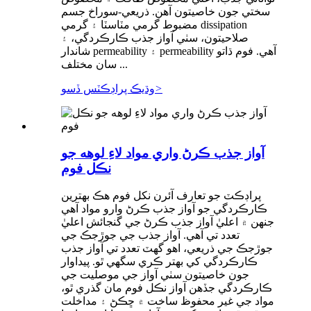
سختي جون خاصيتون آهن. ذريعي-سوراخ جسم
مضبوط گرمي مٽاسٽا ۽ گرمي dissipation
صلاحيتون، سٺي آواز جذب ڪارڪردگي، ۽
شاندار permeability ۽ permeability آهي. فوم ڌاتو
سان مختلف ...
>
وڌيڪ پراڊڪٽس ڏسو
آواز جذب ڪرڻ واري مواد لاءِ لوهه جو
نڪل فوم
پراڊڪٽ جو تعارف آئرن نکل فوم هڪ بهترين
ڪارڪردگي جو آواز جذب ڪرڻ وارو مواد آهي
جنهن ۾ اعليٰ آواز جذب ڪرڻ جي گنجائش اعليٰ
تعدد تي آهي. آواز جذب جي جوڙجڪ جي
جوڙجڪ جي ذريعي، اهو گهٽ تعدد تي آواز جذب
ڪارڪردگي کي بهتر ڪري سگهي ٿو. پيداوار
جون خاصيتون سٺي آواز جي موصليت جي
ڪارڪردگي جڏهن آواز نڪل فوم مان گذري ٿو،
مواد جي غير محفوظ ساخت ۾ ڇڪڻ ۽ مداخلت