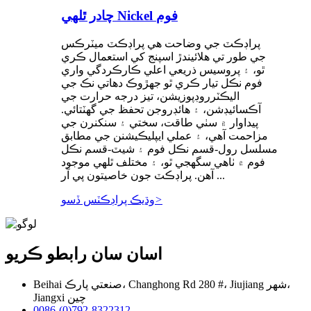
چادر ٿلهي Nickel فوم
پراڊڪٽ جي وضاحت هي پراڊڪٽ ميٽرڪس
جي طور تي هلائيندڙ اسپنج کي استعمال ڪري
ٿو، ۽ پروسيس ذريعي اعلي ڪارڪردگي واري
فوم نڪل تيار ڪري ٿو جهڙوڪ دھاتي نڪ جي
اليڪٽرروڊپوزيشن، تيز درجه حرارت جي
آڪسائيڊشن، ۽ هائڊروجن تحفظ جي گھٽتائي.
پيداوار ۾ سٺي طاقت، سختي ۽ سنکنرن جي
مزاحمت آهي، ۽ عملي ايپليڪيشنن جي مطابق
مسلسل رول-قسم نڪل فوم ۽ شيٽ-قسم نڪل
فوم ۾ ٺاهي سگهجي ٿو، ۽ مختلف ٿلهي موجود
آهن. پراڊڪٽ جون خاصيتون پي آر ...
>
وڌيڪ پراڊڪٽس ڏسو
اسان سان رابطو ڪريو
Beihai صنعتي پارڪ، Changhong Rd 280 #، Jiujiang شهر،
Jiangxi چين
0086-(0)792-8322312