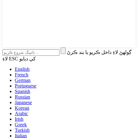
ڳولهڻ لاءِ داخل ڪريو يا بند ڪرڻ
لاءِ ESC کي دٻايو
English
French
German
Portuguese
Spanish
Russian
Japanese
Korean
Arabic
Irish
Greek
Turkish
Italian