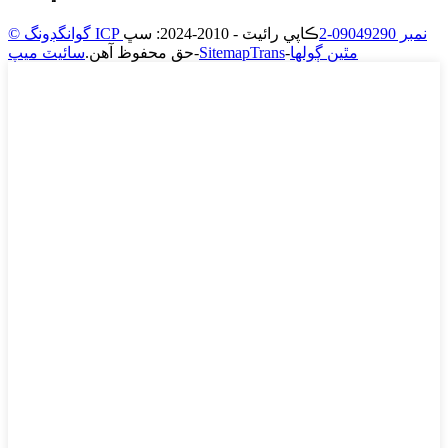
© گوانگڊونگ ICP نمبر 09049290-2
ڪاپي رائيٽ - 2010-2024: سڀ
مٿين ڳولها
-
SitemapTrans
-
حق محفوظ آهن.
سائيٽ ميپ