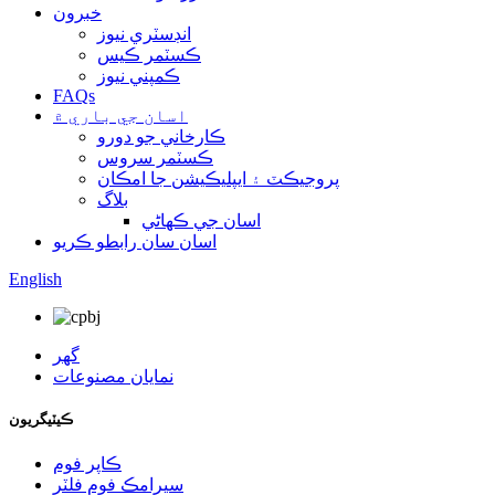
خبرون
انڊسٽري نيوز
ڪسٽمر ڪيس
ڪمپني نيوز
FAQs
اسان جي باري ۾
ڪارخاني جو دورو
ڪسٽمر سروس
پروجيڪٽ ۽ ايپليڪيشن جا امڪان
بلاگ
اسان جي ڪهاڻي
اسان سان رابطو ڪريو
English
گهر
نمايان مصنوعات
ڪيٽيگريون
ڪاپر فوم
سيرامڪ فوم فلٽر